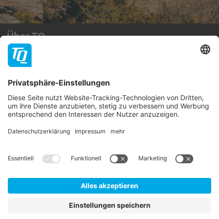
Über TQ
TQ-Group
Jobs
Hilfe & Support
Kontakt
Händlerportal
FAQ
Folge uns
Impressum
AGB
Datenschutzhinweise